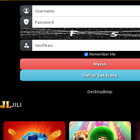
Remember Me
Masuk
Daftar Sekarang
Desktop
Wap
JILI