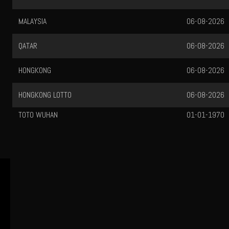
MALAYSIA
06-08-2026
QATAR
06-08-2026
HONGKONG
06-08-2026
HONGKONG LOTTO
06-08-2026
TOTO WUHAN
01-01-1970