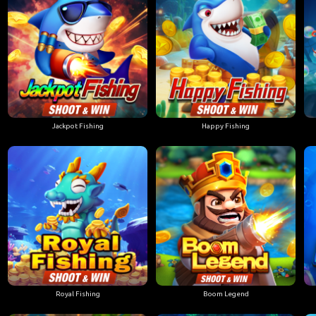
Jackpot Fishing
Happy Fishing
Royal Fishing
Boom Legend