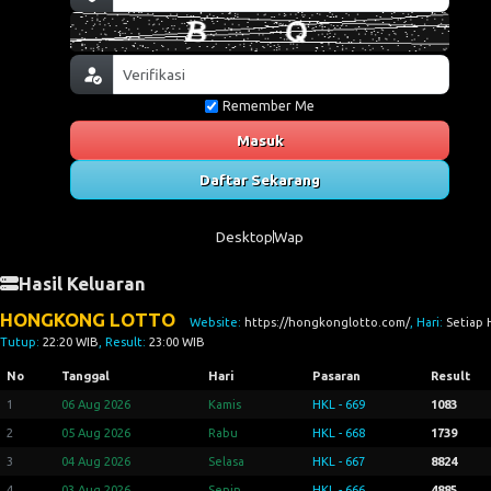
Remember Me
Masuk
Daftar Sekarang
Desktop
Wap
Hasil Keluaran
HONGKONG LOTTO
Website:
https://hongkonglotto.com/
, Hari:
Setiap 
Tutup:
22:20 WIB
, Result:
23:00 WIB
No
Tanggal
Hari
Pasaran
Result
1
06 Aug 2026
Kamis
HKL - 669
1083
2
05 Aug 2026
Rabu
HKL - 668
1739
3
04 Aug 2026
Selasa
HKL - 667
8824
4
03 Aug 2026
Senin
HKL - 666
4885