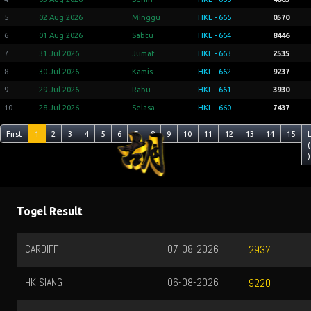
5
02 Aug 2026
Minggu
HKL - 665
0570
6
01 Aug 2026
Sabtu
HKL - 664
8446
7
31 Jul 2026
Jumat
HKL - 663
2535
8
30 Jul 2026
Kamis
HKL - 662
9237
9
29 Jul 2026
Rabu
HKL - 661
3930
10
28 Jul 2026
Selasa
HKL - 660
7437
First
1
2
3
4
5
6
7
8
9
10
11
12
13
14
15
(
)
Togel Result
CARDIFF
07-08-2026
2937
HK SIANG
06-08-2026
9220