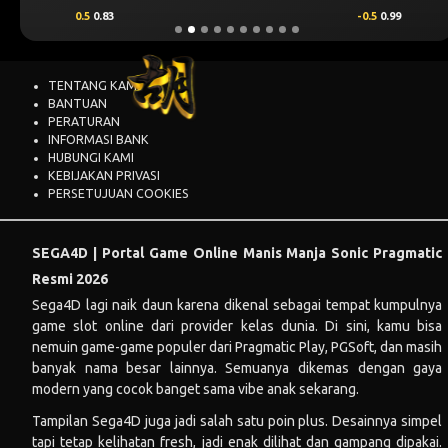
0.5
0.83
-0.5
0.99
TENTANG KAMI
BANTUAN
PERATURAN
INFORMASI BANK
HUBUNGI KAMI
KEBIJAKAN PRIVASI
PERSETUJUAN COOKIES
SEGA4D | Portal Game Online Manis Manja Sonic Pragmatic
Resmi 2026
Sega4D lagi naik daun karena dikenal sebagai tempat kumpulnya
game slot online dari provider kelas dunia. Di sini, kamu bisa
nemuin game-game populer dari Pragmatic Play, PGSoft, dan masih
banyak nama besar lainnya. Semuanya dikemas dengan gaya
modern yang cocok banget sama vibe anak sekarang.
Tampilan Sega4D juga jadi salah satu poin plus. Desainnya simpel
tapi tetap kelihatan fresh, jadi enak dilihat dan gampang dipakai.