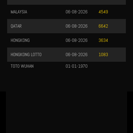
MALAYSIA
06-08-2026
4549
QATAR
06-08-2026
6642
HONGKONG
06-08-2026
3634
HONGKONG LOTTO
06-08-2026
1083
TOTO WUHAN
01-01-1970