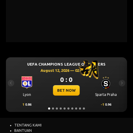
GUE QUALIFIERS
UEFA CHAMPIONS LEAGUE Q
— 02:00 WIB
August 12, 2026 — 01:1
0
0 : 0
Previous
Next
OW
BET NOW
Sparta Praha
Slovan Bratislava
-1
0.96
0.5
0.83
TENTANG KAMI
BANTUAN