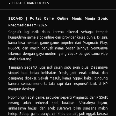
PERSETUJUAN COOKIES
SEGA4D | Portal Game Online Manis Manja Sonic
Pragmatic Resmi 2026
Sega4D lagi naik daun karena dikenal sebagai tempat
kumpulnya game slot online dari provider kelas dunia. Di sini,
kamu bisa nemuin game-game populer dari Pragmatic Play,
PGSoft, dan masih banyak nama besar lainnya. Semuanya
dikemas dengan gaya modern yang cocok banget sama vibe
anak sekarang.
Tampilan Sega4D juga jadi salah satu poin plus. Desainnya
simpel tapi tetap kelihatan fresh, jadi enak dilihat dan
gampang dipakai. Sekali masuk, kamu nggak bakal bingung
karena semua menu tertata rapi dan responsif, baik di HP
maupun desktop.
Ngomongin soal game, provider seperti Pragmatic dan PGSoft
emang udah terkenal soal kualitas. Visualnya tajam,
animasinya halus, dan efek suaranya bikin suasana makin
hidup. Setiap game punya ciri khas sendiri, jadi nggak kerasa