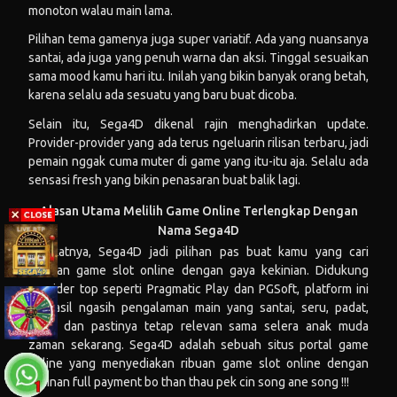
monoton walau main lama.
Pilihan tema gamenya juga super variatif. Ada yang nuansanya
santai, ada juga yang penuh warna dan aksi. Tinggal sesuaikan
sama mood kamu hari itu. Inilah yang bikin banyak orang betah,
karena selalu ada sesuatu yang baru buat dicoba.
Selain itu,
Sega4D
dikenal rajin menghadirkan update.
Provider-provider yang ada terus ngeluarin rilisan terbaru, jadi
pemain nggak cuma muter di game yang itu-itu aja. Selalu ada
sensasi fresh yang bikin penasaran buat balik lagi.
Alasan Utama Melilih Game Online Terlengkap Dengan
Nama Sega4D
Singkatnya, Sega4D jadi pilihan pas buat kamu yang cari
hiburan game slot online dengan gaya kekinian. Didukung
provider top seperti Pragmatic Play dan PGSoft, platform ini
berhasil ngasih pengalaman main yang santai, seru, padat,
jelas, dan pastinya tetap relevan sama selera anak muda
zaman sekarang.
Sega4D
adalah sebuah situs portal game
online yang menyediakan ribuan game slot online dengan
jaminan full payment bo than thau pek cin song ane song !!!