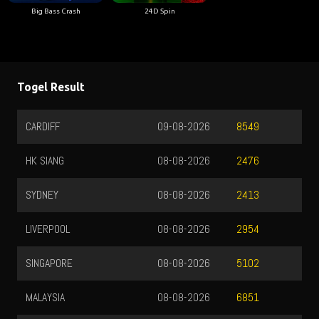
Big Bass Crash
24D Spin
Togel Result
CARDIFF
09-08-2026
8549
HK SIANG
08-08-2026
2476
SYDNEY
08-08-2026
2413
LIVERPOOL
08-08-2026
2954
SINGAPORE
08-08-2026
5102
MALAYSIA
08-08-2026
6851