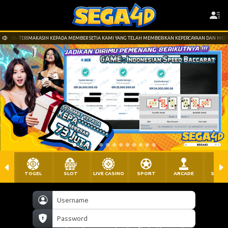
- TERIMAKASIH KEPADA MEMBER SETIA KAMI YANG TELAH MEMBERIKAN KEPERCAYAAN DAN MENDUKUNG K
SELAMAT KEPADA
fi***d Berhasil Withdraw Sebesar Rp 12.500.000
TOGEL
SLOT
LIVE CASINO
SPORT
ARCADE
SABU