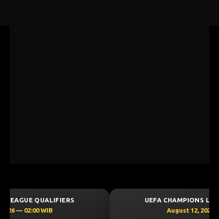
UEFA CHAMPIONS LEAGUE QUALIFIERS
August 12, 2026 — 01:30 WIB