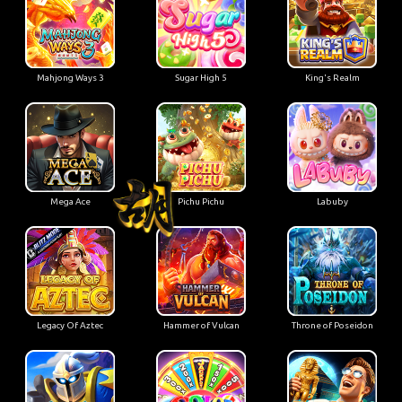
Mahjong Ways 3
Sugar High 5
King's Realm
Mega Ace
Pichu Pichu
Labuby
Legacy Of Aztec
Hammer of Vulcan
Throne of Poseidon