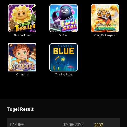
Thriller Town
DJ Seal
Kung Fu Leopard
Grimoire
The Big Blue
Togel Result
CARDIFF
07-08-2026
2937