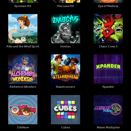
Spinman H.V
The Luxe H.V
Eye of Medusa
Aiko and the Wind Spirit
Invictus
Chaos Crew 3
Alchemist Wonders
Steamrunners
Xpander
OmNom
Cubes
Miami Multiplier