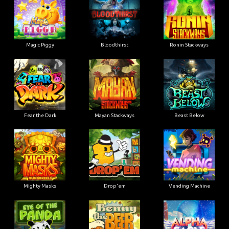
Magic Piggy
Bloodthirst
Ronin Stackways
Fear the Dark
Mayan Stackways
Beast Below
Mighty Masks
Drop'em
Vending Machine