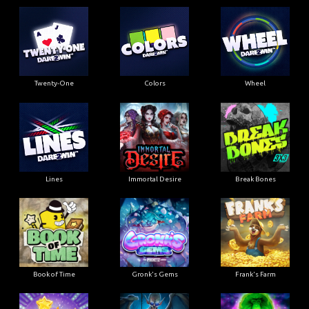
Twenty-One
Colors
Wheel
Lines
Immortal Desire
Break Bones
Book of Time
Gronk's Gems
Frank's Farm