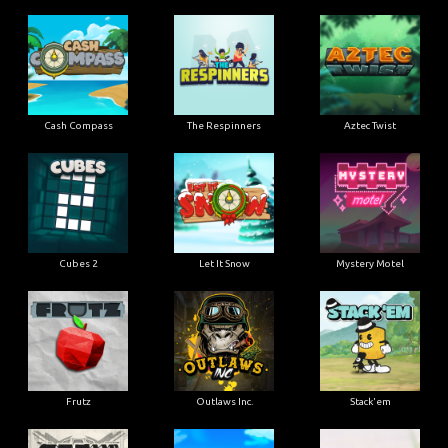
Cash Compass
The Respinners
Aztec Twist
Cubes 2
Let It Snow
Mystery Motel
Frutz
Outlaws Inc.
Stack'em