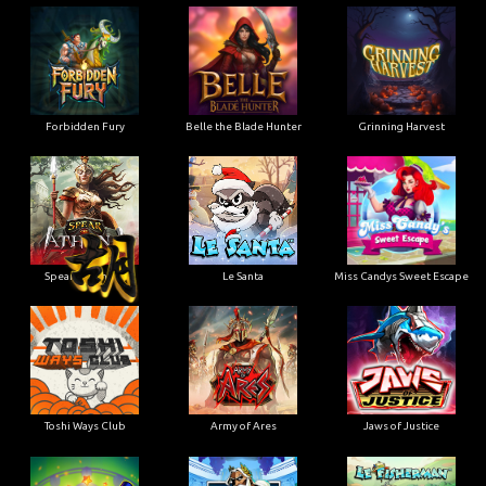
Forbidden Fury
Belle the Blade Hunter
Grinning Harvest
Spear of Athena
Le Santa
Miss Candys Sweet Escape
Toshi Ways Club
Army of Ares
Jaws of Justice