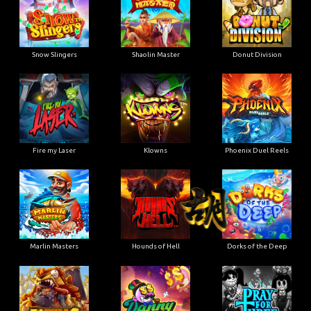
Snow Slingers
Shaolin Master
Donut Division
Fire my Laser
Klowns
Phoenix Duel Reels
Marlin Masters
Hounds of Hell
Dorks of the Deep