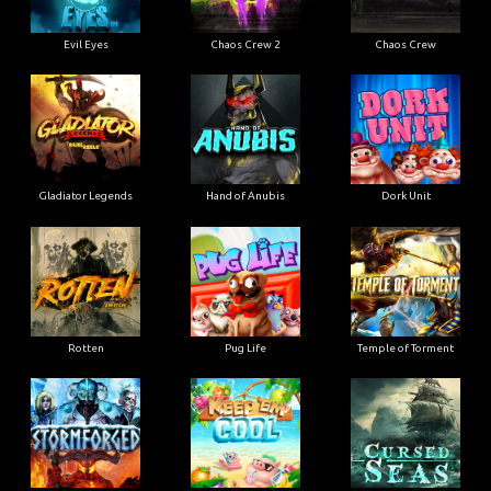
Evil Eyes
Chaos Crew 2
Chaos Crew
Gladiator Legends
Hand of Anubis
Dork Unit
Rotten
Pug Life
Temple of Torment