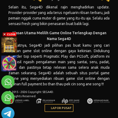
Selain itu,
Sega4D
dikenal rajin menghadirkan update.
Provider-provider yang ada terus ngeluarin rilisan terbaru, jadi
pemain nggak cuma muter di game yang itu-itu aja. Selalu ada
sensasi fresh yang bikin penasaran buat balik lagi.
Alasan Utama Melilih Game Online Terlengkap Dengan
Nama Sega4D
Singkatnya, Sega4D jadi pilihan pas buat kamu yang cari
hiburan game slot online dengan gaya kekinian. Didukung
provider top seperti Pragmatic Play dan PGSoft, platform ini
berhasil ngasih pengalaman main yang santai, seru, padat,
jelas, dan pastinya tetap relevan sama selera anak muda
zaman sekarang.
Sega4D
adalah sebuah situs portal game
online yang menyediakan ribuan game slot online dengan
jaminan full payment bo than thau pek cin song ane song !!!
© 2015 - 2026 Copyright SEGA4D.
All Rights Reserved.
LAPOR PUSAT