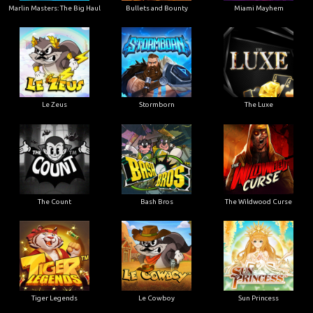
Marlin Masters: The Big Haul
Bullets and Bounty
Miami Mayhem
Le Zeus
Stormborn
The Luxe
The Count
Bash Bros
The Wildwood Curse
Tiger Legends
Le Cowboy
Sun Princess