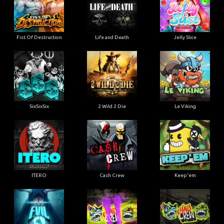
Fist Of Destruction
Life and Death
Jelly Slice
SixSixSix
2 Wild 2 Die
Le Viking
ITERO
Cash Crew
Keep'em