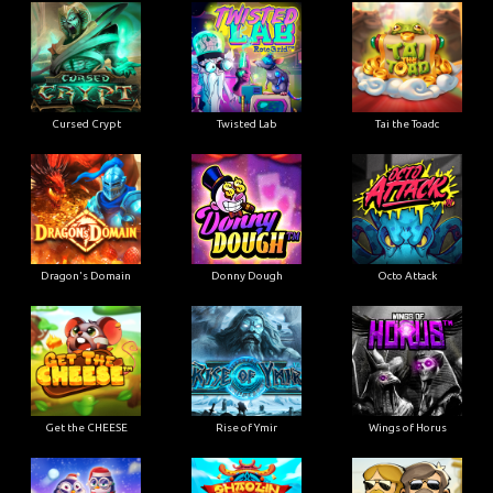
Cursed Crypt
Twisted Lab
Tai the Toadc
Dragon's Domain
Donny Dough
Octo Attack
Get the CHEESE
Rise of Ymir
Wings of Horus