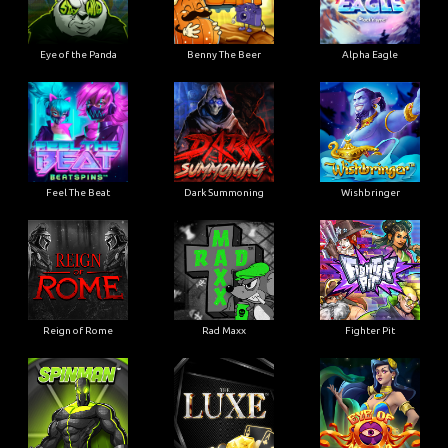
Eye of the Panda
Benny The Beer
Alpha Eagle
Feel The Beat
Dark Summoning
Wishbringer
Reign of Rome
Rad Maxx
Fighter Pit