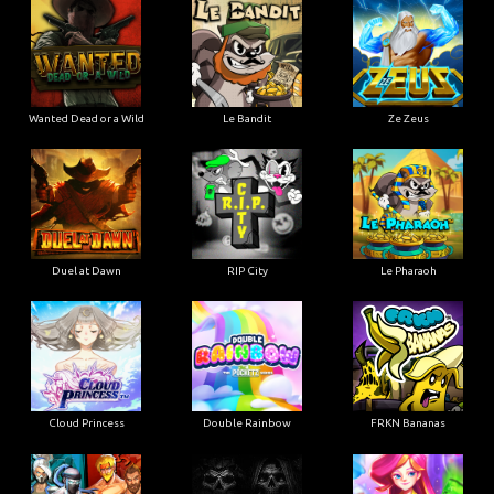
Wanted Dead or a Wild
Le Bandit
Ze Zeus
Duel at Dawn
RIP City
Le Pharaoh
Cloud Princess
Double Rainbow
FRKN Bananas