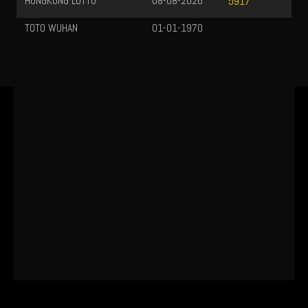
HONGKONG LOTTO
08-08-2026
5917
TOTO WUHAN
01-01-1970