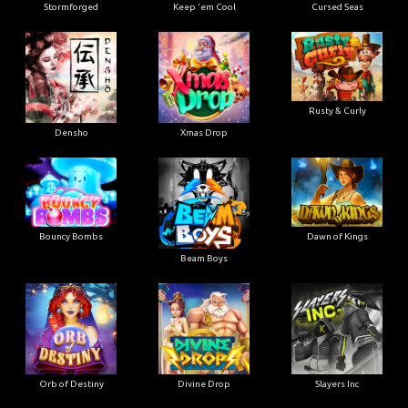
Stormforged
Keep 'em Cool
Cursed Seas
Rusty & Curly
Densho
Xmas Drop
Bouncy Bombs
Dawn of Kings
Beam Boys
Orb of Destiny
Divine Drop
Slayers Inc