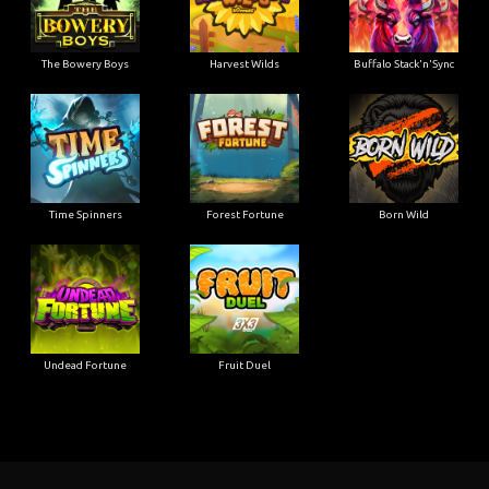
The Bowery Boys
Harvest Wilds
Buffalo Stack'n'Sync
Time Spinners
Forest Fortune
Born Wild
Undead Fortune
Fruit Duel