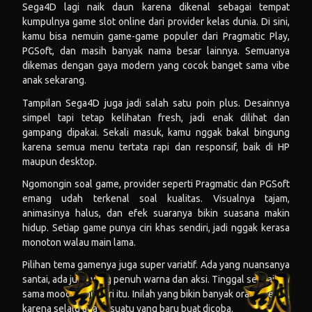
Sega4D lagi naik daun karena dikenal sebagai tempat
kumpulnya game slot online dari provider kelas dunia. Di sini,
kamu bisa nemuin game-game populer dari Pragmatic Play,
PGSoft, dan masih banyak nama besar lainnya. Semuanya
dikemas dengan gaya modern yang cocok banget sama vibe
anak sekarang.
Tampilan Sega4D juga jadi salah satu poin plus. Desainnya
simpel tapi tetap kelihatan fresh, jadi enak dilihat dan
gampang dipakai. Sekali masuk, kamu nggak bakal bingung
karena semua menu tertata rapi dan responsif, baik di HP
maupun desktop.
Ngomongin soal game, provider seperti Pragmatic dan PGSoft
emang udah terkenal soal kualitas. Visualnya tajam,
animasinya halus, dan efek suaranya bikin suasana makin
hidup. Setiap game punya ciri khas sendiri, jadi nggak kerasa
monoton walau main lama.
Pilihan tema gamenya juga super variatif. Ada yang nuansanya
santai, ada juga yang penuh warna dan aksi. Tinggal sesuaikan
sama mood kamu hari itu. Inilah yang bikin banyak orang betah,
karena selalu ada sesuatu yang baru buat dicoba.