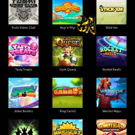
Toshi Video Club
Hop'n'Pop
Stick'em
Tasty Treats
Cash Quest
Rocket Reels
Joker Bombs
King Carrot
Warrior Ways