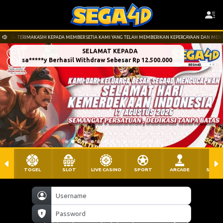
DA MEMBER SETIA KAMI YANG TELAH MEMBERIKAN KEPERCAYAAN DAN MENDUKUNG KAMI. LINK SITUS : W
SELAMAT KEPADA
sa*****y Berhasil Withdraw Sebesar Rp 12.500.000
TOGEL
SLOT
LIVE CASINO
SPORT
ARCADE
SABU