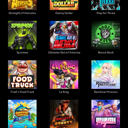
Strength of Hercules
Danny Dollar
Pray for Three
Ultimate Slot of America
Booze Bash
Spinman
Le King
Fred's Food Truck
Rainbow Princess