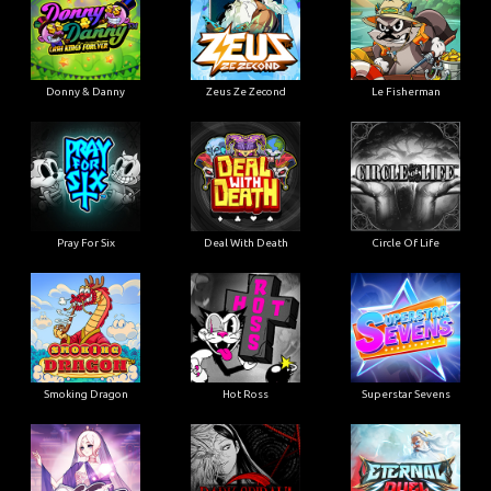
Donny & Danny
Zeus Ze Zecond
Le Fisherman
Pray For Six
Deal With Death
Circle Of Life
Smoking Dragon
Hot Ross
Superstar Sevens