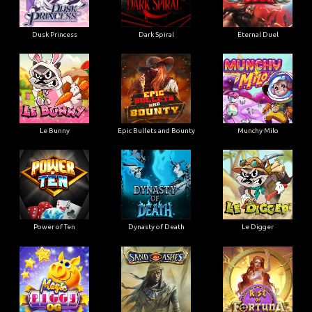
Dusk Princess
Dark Spiral
Eternal Duel
Le Bunny
Epic Bullets and Bounty
Munchy Milo
Power of Ten
Dynasty of Death
Le Digger