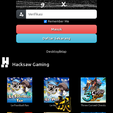
Remember Me
Masuk
Daftar Sekarang
Desktop
Wap
Hacksaw Gaming
Le Football Fan
Le Hooligan
Three Cursed Chests