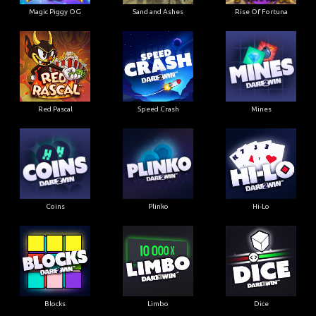
Magic Piggy OG
Sand and Ashes
Rise Of Fortuna
Red Pascal
Speed Crash
Mines
Coins
Plinko
Hi-Lo
Blocks
Limbo
Dice