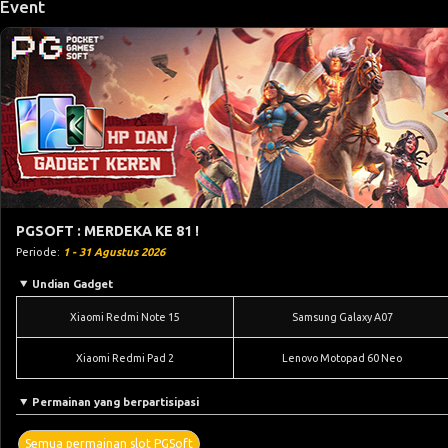
Event
PGSOFT : MERDEKA KE 81 !
Periode:
1 - 31 Agustus 2026
Undian Gadget
Xiaomi Redmi Note 15
Samsung Galaxy A07
Xiaomi Redmi Pad 2
Lenovo Motopad 60 Neo
Permainan yang berpartisipasi
Semua permainan slot PGSoft