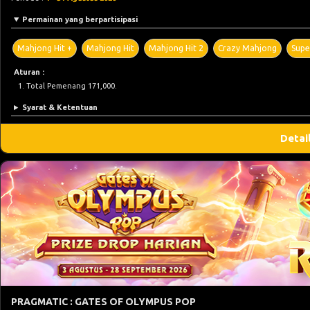
Permainan yang berpartisipasi
Mahjong Hit +
Mahjong Hit
Mahjong Hit 2
Crazy Mahjong
Supe
Aturan :
Total Pemenang 171,000.
Syarat & Ketentuan
Detai
PRAGMATIC : GATES OF OLYMPUS POP