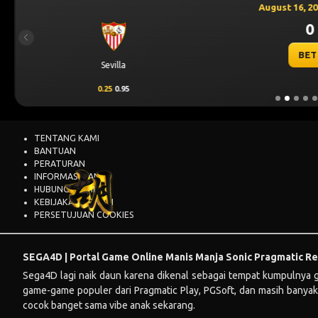
August 16, 20
0 
Previous
BET
Sevilla
0.25
0.95
TENTANG KAMI
BANTUAN
PERATURAN
INFORMASI BANK
HUBUNGI KAMI
KEBIJAKAN PRIVASI
PERSETUJUAN COOKIES
SEGA4D | Portal Game Online Manis Manja Sonic Pragmatic R
Sega4D lagi naik daun karena dikenal sebagai tempat kumpulnya gam
game-game populer dari Pragmatic Play, PGSoft, dan masih bany
cocok banget sama vibe anak sekarang.