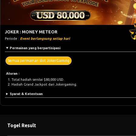
JOKER : MONEY METEOR
Periode :
Event berlangsung setiap hari
Permainan yang berpartisipasi
Semua permainan slot JokerGaming
Aturan :
Total hadiah senilai $80,000 USD.
Hadiah Grand Jackpot dari Jokergaming.
Syarat & Ketentuan
Togel Result