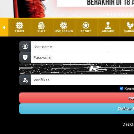
TOGEL
SLOT
LIVE CASINO
SPORT
ARCADE
SABU
Reme
Ma
Daftar 
Deskt