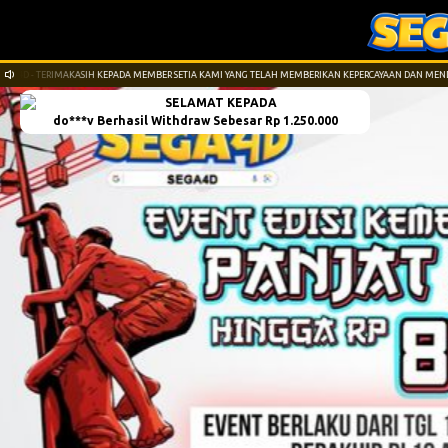
SIH KEPADA MEMBER SETIA KAMI YANG TELAH MEMBERIKAN KEPERCAYAAN DAN MENDUKUNG KAMI. LINK S
SELAMAT KEPADA
do***v Berhasil Withdraw Sebesar Rp 1.250.000