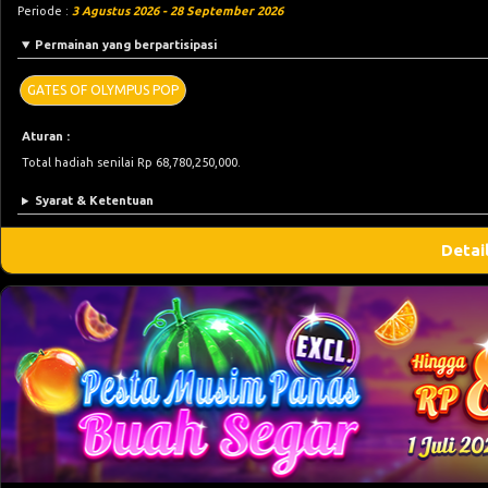
Periode :
3 Agustus 2026 - 28 September 2026
Permainan yang berpartisipasi
GATES OF OLYMPUS POP
Aturan :
Total hadiah senilai Rp 68,780,250,000.
Syarat & Ketentuan
Detai