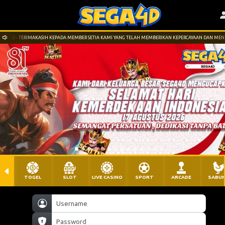
A4D - TERIMAKASIH KEPADA MEMBER SETIA KAMI YANG TELAH MEMBERIKAN KEPERCAYAAN DAN MENDUKU
TOGEL
SLOT
LIVE CASINO
SPORT
ARCADE
SABU