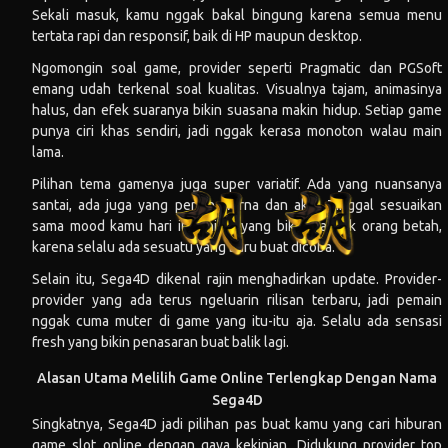
Sekali masuk, kamu nggak bakal bingung karena semua menu
tertata rapi dan responsif, baik di HP maupun desktop.
Ngomongin soal game, provider seperti Pragmatic dan PGSoft
emang udah terkenal soal kualitas. Visualnya tajam, animasinya
halus, dan efek suaranya bikin suasana makin hidup. Setiap game
punya ciri khas sendiri, jadi nggak kerasa monoton walau main
lama.
Pilihan tema gamenya juga super variatif. Ada yang nuansanya
santai, ada juga yang penuh warna dan aksi. Tinggal sesuaikan
sama mood kamu hari itu. Inilah yang bikin banyak orang betah,
karena selalu ada sesuatu yang baru buat dicoba.
Selain itu,
Sega4D
dikenal rajin menghadirkan update. Provider-
provider yang ada terus ngeluarin rilisan terbaru, jadi pemain
nggak cuma muter di game yang itu-itu aja. Selalu ada sensasi
fresh yang bikin penasaran buat balik lagi.
Alasan Utama Melilih Game Online Terlengkap Dengan Nama
Sega4D
Singkatnya, Sega4D jadi pilihan pas buat kamu yang cari hiburan
game slot online dengan gaya kekinian. Didukung provider top