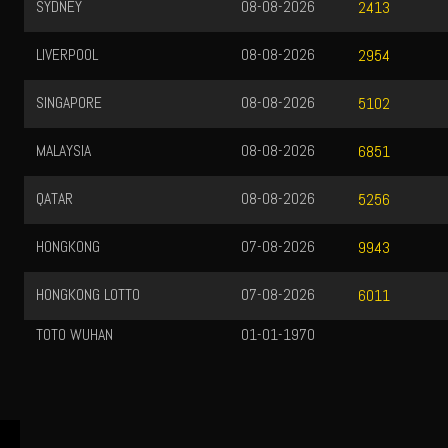
SYDNEY
08-08-2026
2413
LIVERPOOL
08-08-2026
2954
SINGAPORE
08-08-2026
5102
MALAYSIA
08-08-2026
6851
QATAR
08-08-2026
5256
HONGKONG
07-08-2026
9943
HONGKONG LOTTO
07-08-2026
6011
TOTO WUHAN
01-01-1970