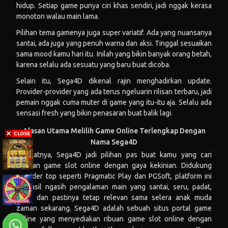
hidup. Setiap game punya ciri khas sendiri, jadi nggak kerasa
monoton walau main lama.
Pilihan tema gamenya juga super variatif. Ada yang nuansanya
santai, ada juga yang penuh warna dan aksi. Tinggal sesuaikan
sama mood kamu hari itu. Inilah yang bikin banyak orang betah,
karena selalu ada sesuatu yang baru buat dicoba.
Selain itu,
Sega4D
dikenal rajin menghadirkan update.
Provider-provider yang ada terus ngeluarin rilisan terbaru, jadi
pemain nggak cuma muter di game yang itu-itu aja. Selalu ada
sensasi fresh yang bikin penasaran buat balik lagi.
Alasan Utama Melilih Game Online Terlengkap Dengan
Nama Sega4D
Singkatnya, Sega4D jadi pilihan pas buat kamu yang cari
hiburan game slot online dengan gaya kekinian. Didukung
provider top seperti Pragmatic Play dan PGSoft, platform ini
berhasil ngasih pengalaman main yang santai, seru, padat,
jelas, dan pastinya tetap relevan sama selera anak muda
zaman sekarang.
Sega4D
adalah sebuah situs portal game
online yang menyediakan ribuan game slot online dengan