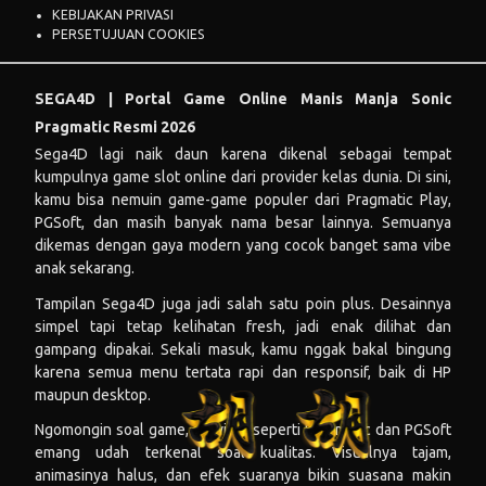
KEBIJAKAN PRIVASI
PERSETUJUAN COOKIES
SEGA4D | Portal Game Online Manis Manja Sonic
Pragmatic Resmi 2026
Sega4D lagi naik daun karena dikenal sebagai tempat
kumpulnya game slot online dari provider kelas dunia. Di sini,
kamu bisa nemuin game-game populer dari Pragmatic Play,
PGSoft, dan masih banyak nama besar lainnya. Semuanya
dikemas dengan gaya modern yang cocok banget sama vibe
anak sekarang.
Tampilan Sega4D juga jadi salah satu poin plus. Desainnya
simpel tapi tetap kelihatan fresh, jadi enak dilihat dan
gampang dipakai. Sekali masuk, kamu nggak bakal bingung
karena semua menu tertata rapi dan responsif, baik di HP
maupun desktop.
Ngomongin soal game, provider seperti Pragmatic dan PGSoft
emang udah terkenal soal kualitas. Visualnya tajam,
animasinya halus, dan efek suaranya bikin suasana makin