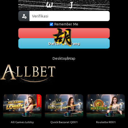
Remember Me
Masuk
Daftar Sekarang
Desktop
Wap
All Games Lobby
Quick Baccarat Q001
Roulette R001