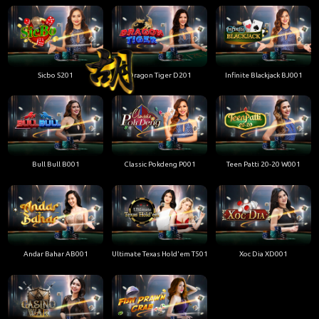
Sicbo S201
Dragon Tiger D201
Infinite Blackjack BJ001
Bull Bull B001
Classic Pokdeng P001
Teen Patti 20-20 W001
Andar Bahar AB001
Ultimate Texas Hold'em T501
Xoc Dia XD001