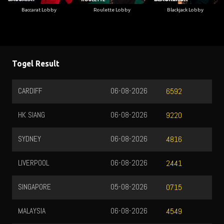
Baccarat Lobby
Roulette Lobby
Blackjack Lobby
Togel Result
CARDIFF
06-08-2026
6592
HK SIANG
06-08-2026
9220
SYDNEY
06-08-2026
4816
LIVERPOOL
06-08-2026
2441
SINGAPORE
05-08-2026
0715
MALAYSIA
06-08-2026
4549