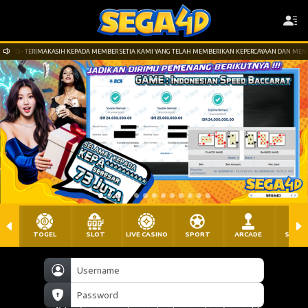
D - TERIMAKASIH KEPADA MEMBER SETIA KAMI YANG TELAH MEMBERIKAN KEPERCAYAAN DAN MENDUKUNG
TOGEL
SLOT
LIVE CASINO
SPORT
ARCADE
SABU