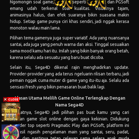
Ngomongin soal game, provider seperti Pragmatic dan PGSoft
emang udah terkenal soal kualitas. Visualnya tajam,
animasinya halus, dan efek suaranya bikin suasana makin
hidup. Setiap game punya ciri khas sendiri, jadi nggak kerasa
monoton walau main lama.
Pilihan tema gamenya juga super variatif. Ada yang nuansanya
santai, ada juga yang penuh warna dan aksi. Tinggal sesuaikan
sama mood kamu hari itu. Inilah yang bikin banyak orang betah,
karena selalu ada sesuatu yang baru buat dicoba.
Selain itu,
Sega4D
dikenal rajin menghadirkan update.
Provider-provider yang ada terus ngeluarin rilisan terbaru, jadi
pemain nggak cuma muter di game yang itu-itu aja. Selalu ada
sensasi fresh yang bikin penasaran buat balik lagi.
Alasan Utama Melilih Game Online Terlengkap Dengan
Nama Sega4D
Singkatnya, Sega4D jadi pilihan pas buat kamu yang cari
hiburan game slot online dengan gaya kekinian. Didukung
provider top seperti Pragmatic Play dan PGSoft, platform ini
berhasil ngasih pengalaman main yang santai, seru, padat,
jelas, dan pastinya tetap relevan sama selera anak muda