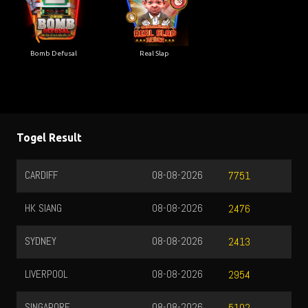
Bomb Defusal
Real Slap
Togel Result
CARDIFF
08-08-2026
7751
HK SIANG
08-08-2026
2476
SYDNEY
08-08-2026
2413
LIVERPOOL
08-08-2026
2954
SINGAPORE
08-08-2026
5102