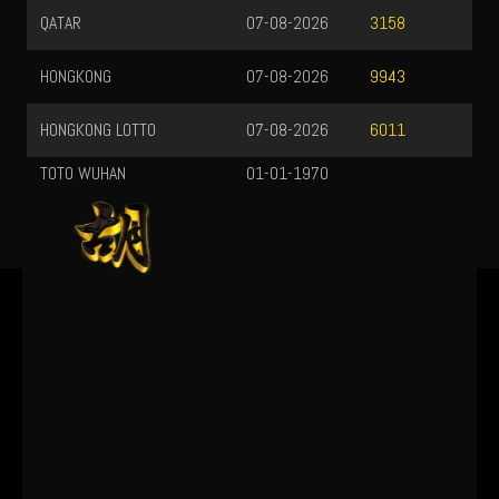
QATAR
07-08-2026
3158
HONGKONG
07-08-2026
9943
HONGKONG LOTTO
07-08-2026
6011
TOTO WUHAN
01-01-1970