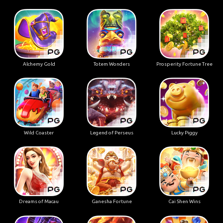
Alchemy Gold
Totem Wonders
Prosperity Fortune Tree
Wild Coaster
Legend of Perseus
Lucky Piggy
Dreams of Macau
Ganesha Fortune
Cai Shen Wins