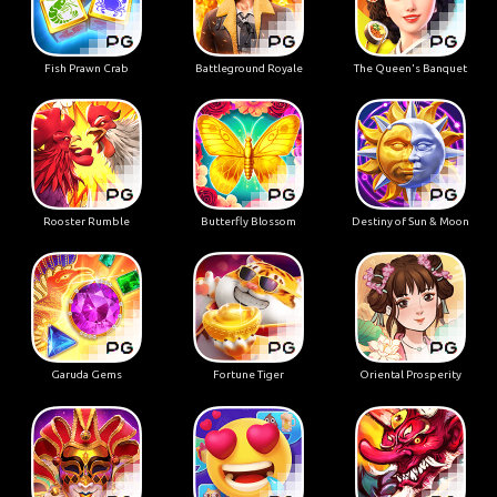
Fish Prawn Crab
Battleground Royale
The Queen's Banquet
Rooster Rumble
Butterfly Blossom
Destiny of Sun & Moon
Garuda Gems
Fortune Tiger
Oriental Prosperity