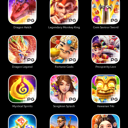
Dragon Hatch
Legendary Monkey King
Gem Saviour Sword
Dragon Legend
Fortune Gods
Prosperity Lion
Mystical Spirits
Songkran Splash
Hawaiian Tiki