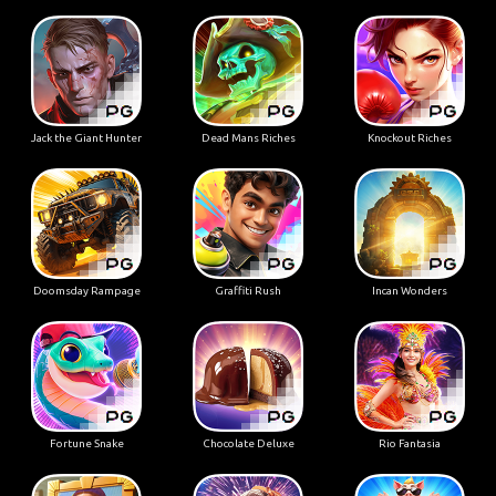
Jack the Giant Hunter
Dead Mans Riches
Knockout Riches
Doomsday Rampage
Graffiti Rush
Incan Wonders
Fortune Snake
Chocolate Deluxe
Rio Fantasia