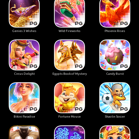
Genies 3 Wishes
Wild Fireworks
Phoenix Rises
Circus Delight
Egypts Book of Mystery
Candy Burst
Bikini Paradise
Fortune Mouse
Shaolin Soccer