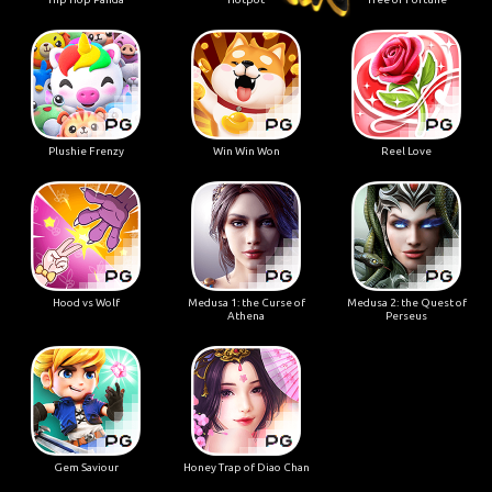
Plushie Frenzy
Win Win Won
Reel Love
Hood vs Wolf
Medusa 1: the Curse of
Medusa 2: the Quest of
Athena
Perseus
Gem Saviour
Honey Trap of Diao Chan