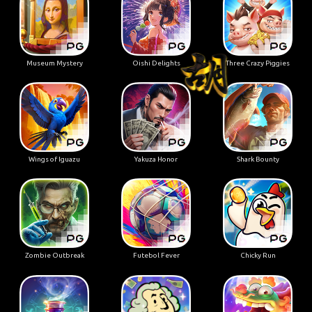
Museum Mystery
Oishi Delights
Three Crazy Piggies
Wings of Iguazu
Yakuza Honor
Shark Bounty
Zombie Outbreak
Futebol Fever
Chicky Run