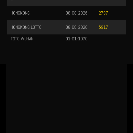
HONGKONG
08-08-2026
2797
HONGKONG LOTTO
08-08-2026
5917
TOTO WUHAN
01-01-1970