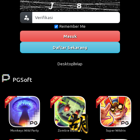
Remember Me
Masuk
Daftar Sekarang
Desktop
Wap
PGSoft
Monkeys Wild Party
Zombie Blasters
Super Wildrix