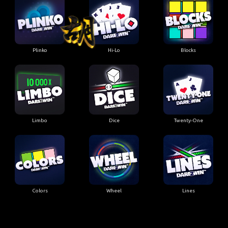
Plinko
Hi-Lo
Blocks
Limbo
Dice
Twenty-One
Colors
Wheel
Lines