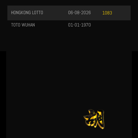
HONGKONG LOTTO
06-08-2026
1083
TOTO WUHAN
01-01-1970