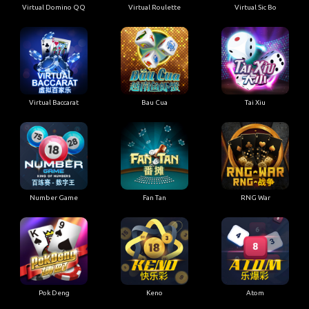
Virtual Domino QQ
Virtual Roulette
Virtual Sic Bo
Virtual Baccarat
Bau Cua
Tai Xiu
Number Game
Fan Tan
RNG War
Pok Deng
Keno
Atom