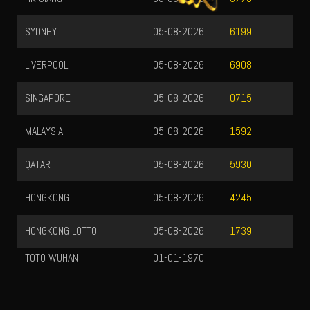
SYDNEY
05-08-2026
6199
LIVERPOOL
05-08-2026
6908
SINGAPORE
05-08-2026
0715
MALAYSIA
05-08-2026
1592
QATAR
05-08-2026
5930
HONGKONG
05-08-2026
4245
HONGKONG LOTTO
05-08-2026
1739
TOTO WUHAN
01-01-1970