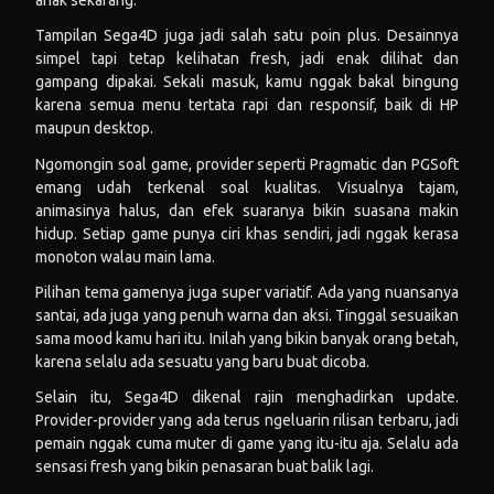
anak sekarang.
Tampilan Sega4D juga jadi salah satu poin plus. Desainnya
simpel tapi tetap kelihatan fresh, jadi enak dilihat dan
gampang dipakai. Sekali masuk, kamu nggak bakal bingung
karena semua menu tertata rapi dan responsif, baik di HP
maupun desktop.
Ngomongin soal game, provider seperti Pragmatic dan PGSoft
emang udah terkenal soal kualitas. Visualnya tajam,
animasinya halus, dan efek suaranya bikin suasana makin
hidup. Setiap game punya ciri khas sendiri, jadi nggak kerasa
monoton walau main lama.
Pilihan tema gamenya juga super variatif. Ada yang nuansanya
santai, ada juga yang penuh warna dan aksi. Tinggal sesuaikan
sama mood kamu hari itu. Inilah yang bikin banyak orang betah,
karena selalu ada sesuatu yang baru buat dicoba.
Selain itu,
Sega4D
dikenal rajin menghadirkan update.
Provider-provider yang ada terus ngeluarin rilisan terbaru, jadi
pemain nggak cuma muter di game yang itu-itu aja. Selalu ada
sensasi fresh yang bikin penasaran buat balik lagi.