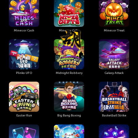
Mines or Cash
Mines or Gifts
Mines or Treat
Plinko UFO
Midnight Robbery
Galaxy Attack
Easter Run
Big Bang Boxing
Basketball Strike