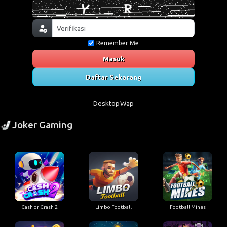
Remember Me
Masuk
Daftar Sekarang
Desktop
Wap
Joker Gaming
Cash or Crash 2
Limbo Football
Football Mines