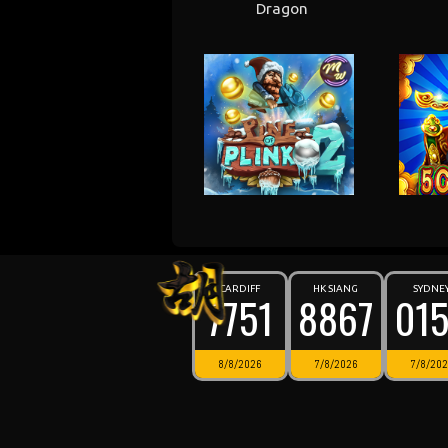
Dragon
Pine of Plinko 2
CARDIFF
HK SIANG
SYDNE
7751
8867
01
8/8/2026
7/8/2026
7/8/20
Water Margin
Out