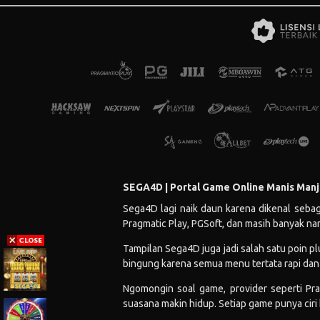
TENTANG KAMI
|
BANTUAN
|
Maneki Neko
Eye
SEGA4D | Portal Game Online Manis Manj
Sega4D lagi naik daun karena dikenal sebag
Pragmatic Play, PGSoft, dan masih banyak n
Tampilan Sega4D juga jadi salah satu poin pl
bingung karena semua menu tertata rapi dan 
Lucky Fish
Ngomongin soal game, provider seperti Pra
suasana makin hidup. Setiap game punya ciri 