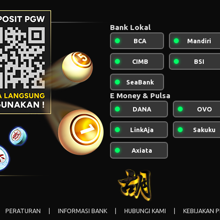
Bank Lokal
BCA
Mandiri
CIMB
BSI
SeaBank
h - 88 Riches
Wealth - 88 Treasures
Wealth - 88 D
E Money & Pulsa
DANA
OVO
LinkAja
Sakuku
Axiata
une - Infinite
Fortune - Dazzling
Fortune - G
Treasure
Diamond
Drum