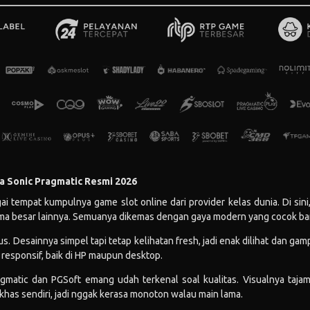
PERATURAN
|
INFORMASI BANK
|
HUBUNGI KAMI
|
KEBIJAKAN P
s of Fortune
Dragon Riches
Emperor Tre
a Sonic Pragmatic Resmi 2026
ai tempat kumpulnya game slot online dari provider kelas dunia. Di si
ama besar lainnya. Semuanya dikemas dengan gaya modern yang cocok ba
us. Desainnya simpel tapi tetap kelihatan fresh, jadi enak dilihat dan ga
responsif, baik di HP maupun desktop.
King-777
VIP Club
Gold Rus
gmatic dan PGSoft emang udah terkenal soal kualitas. Visualnya tajam,
khas sendiri, jadi nggak kerasa monoton walau main lama.