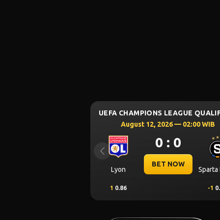
Ji Xiang Ru Yi
Fortu
UEFA CHAMPIONS LEAGUE QUALIF
August 11, 2026 — 22:59 WIB
0 : 0
Previous
BET NOW
Union 
Bodo Glimt
Gill
0.75
0.82
-0.75
Lucky - 88 Diamond
Luc