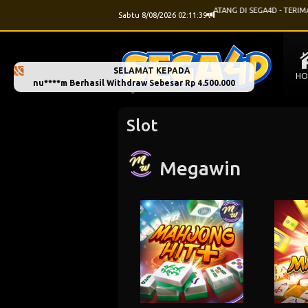
SELAMAT DATANG DI SEGA4D - TERIMAKASIH
Sabtu 8/08/2026 02:11:40
SELAMAT KEPADA
HO
nu****m Berhasil Withdraw Sebesar Rp 4.500.000
Slot
Megawin