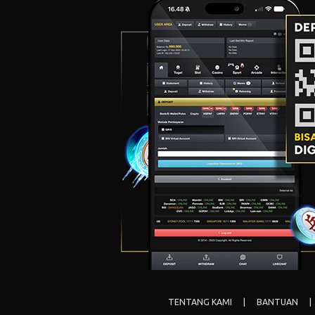
Wealth - 88 Flower
Wealt
Fortune - Rolling
Fort
Riches