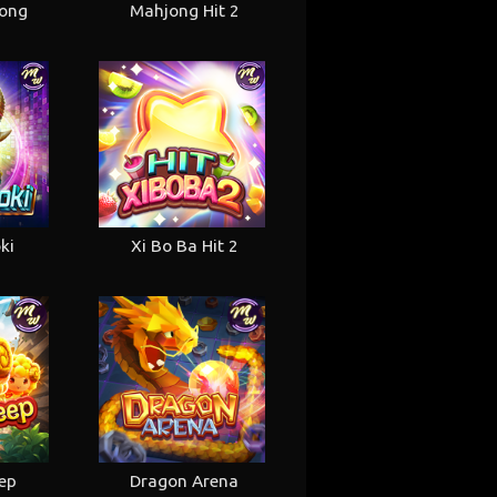
ong
Mahjong Hit 2
ki
Xi Bo Ba Hit 2
ep
Dragon Arena