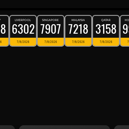
Y
LIVERPOOL
SINGAPORE
MALAYSIA
QATAR
H
58
6302
7907
7218
3158
9
26
7/8/2026
7/8/2026
7/8/2026
7/8/2026
7