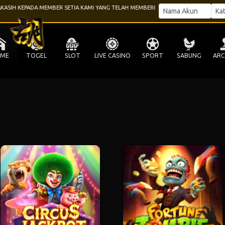
EPADA MEMBER SETIA KAMI YANG TELAH MEMBERIKAN KEPERCAYAAN DAN MENDUKUNG
ME
TOGEL
SLOT
LIVE CASINO
SPORT
SABUNG
ARC