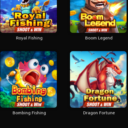
Royal Fishing
Boom Legend
Bombing Fishing
Dragon Fortune