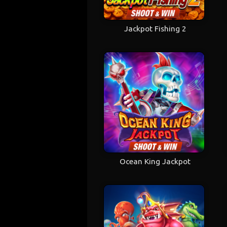
Jackpot Fishing 2
Ocean King Jackpot