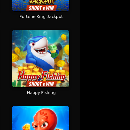
Fortune King Jackpot
Happy Fishing