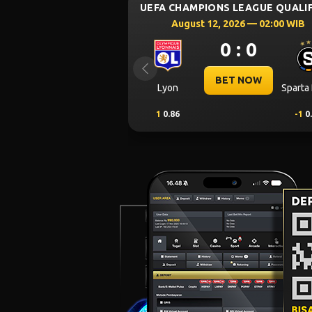
UEFA CHAMPIONS LEAGUE QUALIF
August 11, 2026 — 22:59 WIB
0 : 0
Previous
BET NOW
Union 
Bodo Glimt
Gill
0.75
0.82
-0.75