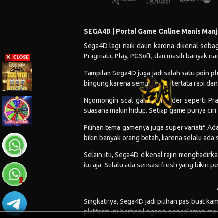
SEGA4D | Portal Game Online Manis Manj
Sega4D lagi naik daun karena dikenal sebag
Pragmatic Play, PGSoft, dan masih banyak n
Tampilan Sega4D juga jadi salah satu poin pl
bingung karena semua menu tertata rapi dan 
Ngomongin soal game, provider seperti Pra
suasana makin hidup. Setiap game punya ciri 
Pilihan tema gamenya juga super variatif. A
bikin banyak orang betah, karena selalu ada 
Selain itu,
Sega4D
dikenal rajin menghadirka
itu aja. Selalu ada sensasi fresh yang bikin pe
Singkatnya, Sega4D jadi pilihan pas buat ka
platform ini berhasil ngasih pengalaman mai