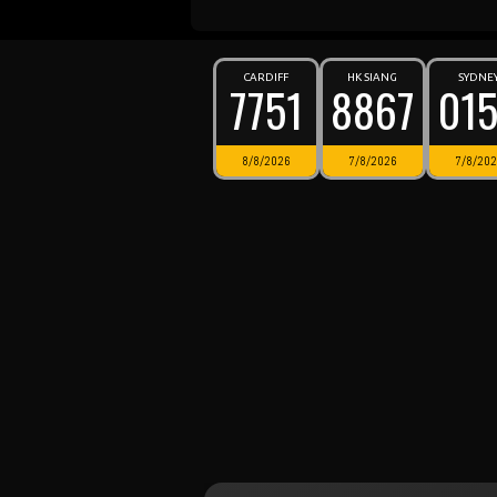
CARDIFF
HK SIANG
SYDNE
7751
8867
01
8/8/2026
7/8/2026
7/8/20