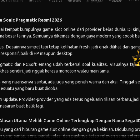
a Sonic Pragmatic Resmi 2026
ai tempat kumpulnya game slot online dari provider kelas dunia. Di si
ama besar lainnya. Semuanya dikemas dengan gaya modern yang cocok ba
us. Desainnya simpel tapi tetap kelihatan fresh, jadi enak dilihat dan ga
responsif, baik di HP maupun desktop.
gmatic dan PGSoft emang udah terkenal soal kualitas. Visualnya tajam,
khas sendiri, jadi nggak kerasa monoton walau main lama.
da yang nuansanya santai, ada juga yang penuh warna dan aksi. Tinggal se
sesuatu yang baru buat dicoba.
n update. Provider-provider yang ada terus ngeluarin rilisan terbaru, ja
nasaran buat balik lagi.
Alasan Utama Melilih Game Online Terlengkap Dengan Nama Sega4
mu yang cari hiburan game slot online dengan gaya kekinian. Didukung pro
n yang santai, seru, padat, jelas, dan pastinya tetap relevan sama sel