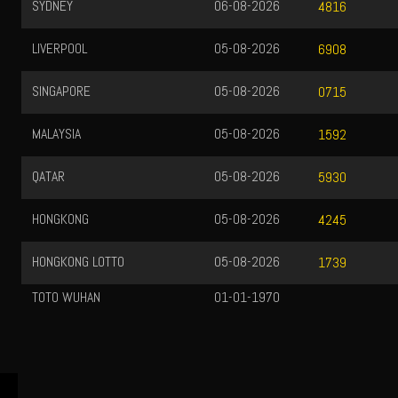
SYDNEY
06-08-2026
4816
LIVERPOOL
05-08-2026
6908
SINGAPORE
05-08-2026
0715
MALAYSIA
05-08-2026
1592
QATAR
05-08-2026
5930
HONGKONG
05-08-2026
4245
HONGKONG LOTTO
05-08-2026
1739
TOTO WUHAN
01-01-1970