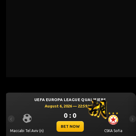
ALIFIERS
UEFA EUROPA LEAGUE QUAL
 WIB
August 7, 2026 — 00:00 W
0 : 0
Previous
Ne
BET NOW
CSKA Sofia
Red Bull Salzburg