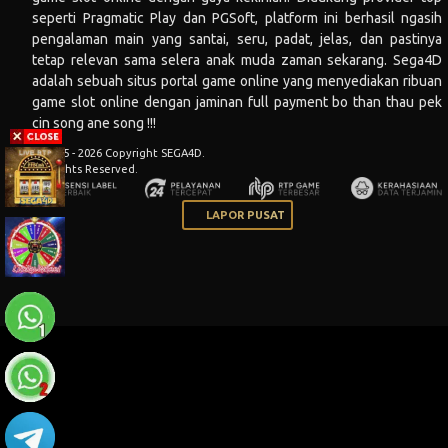
seperti Pragmatic Play dan PGSoft, platform ini berhasil ngasih
pengalaman main yang santai, seru, padat, jelas, dan pastinya
tetap relevan sama selera anak muda zaman sekarang.
Sega4D
adalah sebuah situs portal game online yang menyediakan ribuan
game slot online dengan jaminan full payment bo than thau pek
cin song ane song !!!
© 2015 - 2026 Copyright SEGA4D.
All Rights Reserved.
LAPOR PUSAT