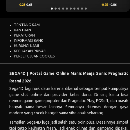
-0.25
-0.86
1
0.83
TENTANG KAMI
BANTUAN
PERATURAN
INFORMASI BANK
HUBUNGI KAMI
KEBIJAKAN PRIVASI
PERSETUJUAN COOKIES
SEGA4D | Portal Game Online Manis Manja Sonic Pragmatic
Resmi 2026
Sega4D lagi naik daun karena dikenal sebagai tempat kumpulnya
game slot online dari provider kelas dunia. Di sini, kamu bisa
nemuin game-game populer dari Pragmatic Play, PGSoft, dan masih
banyak nama besar lainnya. Semuanya dikemas dengan gaya
modern yang cocok banget sama vibe anak sekarang.
Tampilan Sega4D juga jadi salah satu poin plus. Desainnya simpel
tapi tetap kelihatan fresh, jadi enak dilihat dan gampang dipakai.