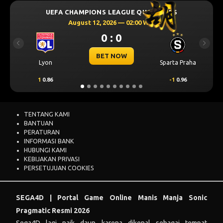
MPIONS LEAGUE QUALIFIERS
UEFA CHAMPION
st 12, 2026 — 02:00 WIB
August 12,
0 : 0
Previous
Next
BET NOW
B
Sparta Praha
SK Sturm Graz
-1
0.96
-0.5
0.95
TENTANG KAMI
BANTUAN
PERATURAN
INFORMASI BANK
HUBUNGI KAMI
KEBIJAKAN PRIVASI
PERSETUJUAN COOKIES
SEGA4D | Portal Game Online Manis Manja Sonic
Pragmatic Resmi 2026