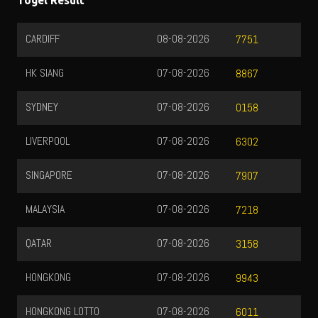
CARDIFF
08-08-2026
7751
HK SIANG
07-08-2026
8867
SYDNEY
07-08-2026
0158
LIVERPOOL
07-08-2026
6302
SINGAPORE
07-08-2026
7907
MALAYSIA
07-08-2026
7218
QATAR
07-08-2026
3158
HONGKONG
07-08-2026
9943
HONGKONG LOTTO
07-08-2026
6011